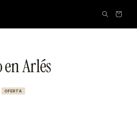
Carrito
N
 en Arlés
OFERTA