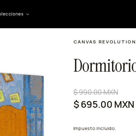
olecciones
CANVAS REVOLUTIO
Dormitorio
Precio
$ 990.00 MXN
Precio
habitual
de
$ 695.00 MXN
oferta
Impuesto incluido.