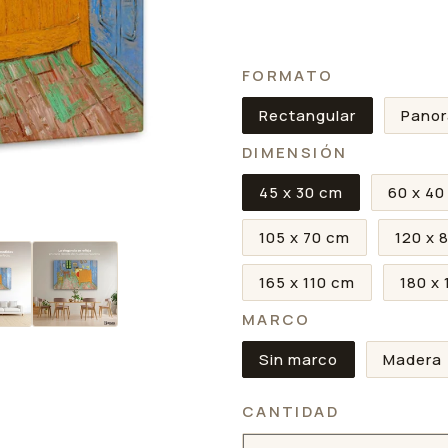
FORMATO
Rectangular
Pano
DIMENSIÓN
45 x 30 cm
60 x 40
105 x 70 cm
120 x 
165 x 110 cm
180 x
MARCO
Sin marco
Madera
CANTIDAD