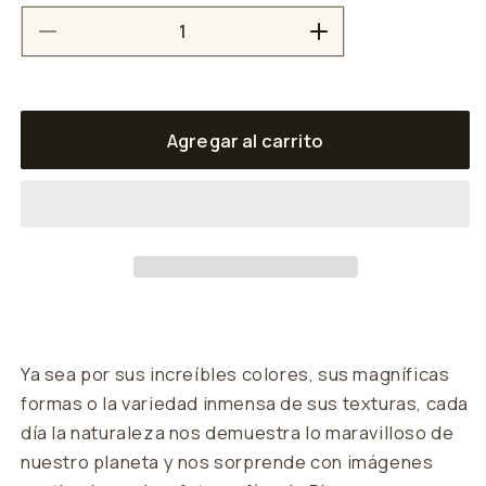
Reducir
Aumentar
cantidad
cantidad
para
para
Playa
Playa
Agregar al carrito
Ola
Ola
Azulada
Azulada
Ya sea por sus increíbles colores, sus magníficas
formas o la variedad inmensa de sus texturas, cada
día la naturaleza nos demuestra lo maravilloso de
nuestro planeta y nos sorprende con imágenes