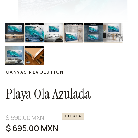
CANVAS REVOLUTION
Playa Ola Azulada
Precio
$ 990.00 MXN
Precio
OFERTA
habitual
de
$ 695.00 MXN
oferta