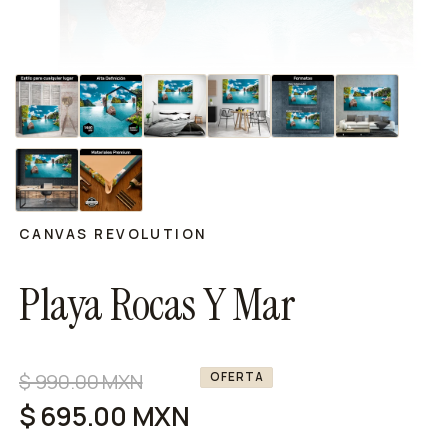
CANVAS REVOLUTION
Playa Rocas Y Mar
Precio
$ 990.00 MXN
Precio
OFERTA
habitual
de
$ 695.00 MXN
oferta