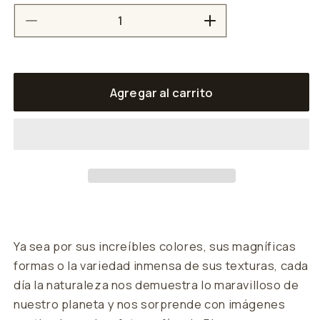
Reducir
Aumentar
cantidad
cantidad
para
para
Playa
Playa
Agregar al carrito
Rocas
Rocas
Y
Y
Mar
Mar
Ya sea por sus increíbles colores, sus magníficas
formas o la variedad inmensa de sus texturas, cada
día la naturaleza nos demuestra lo maravilloso de
nuestro planeta y nos sorprende con imágenes